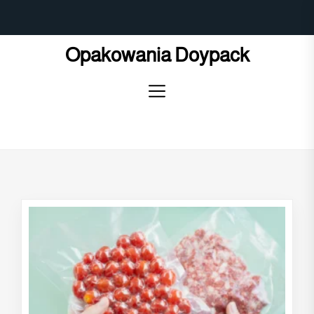
Skip
to
the
Opakowania Doypack
content