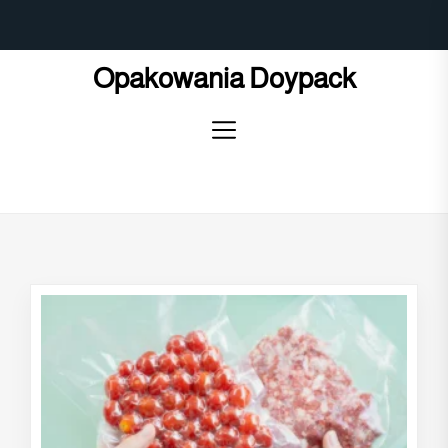
Skip
to
the
Opakowania Doypack
content